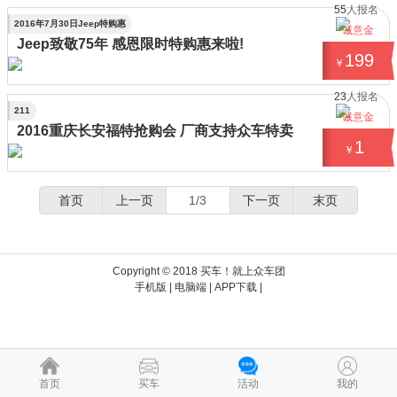
55
人报名
2016年7月30日Jeep特购惠
诚意金
Jeep致敬75年 感恩限时特购惠来啦!
199
￥
23
人报名
211
诚意金
2016重庆长安福特抢购会 厂商支持众车特卖
1
￥
首页
上一页
1/3
下一页
末页
Copyright © 2018 买车！就上众车团
手机版
|
电脑端
|
APP下载
|
首页
买车
活动
我的